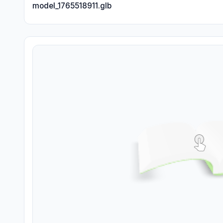
model_1765518911.glb