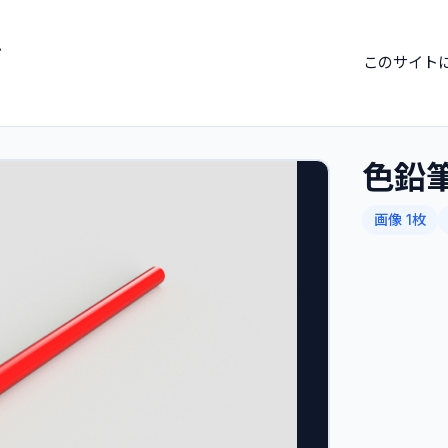
ブ
このサイト
色鉛
画像 1枚