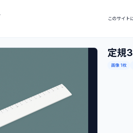
ブ
このサイト
定規3
画像 1枚