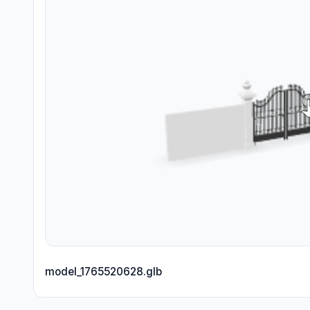
model_1765520628.glb